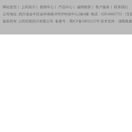
网站首页
丨
上药四川
丨
新闻中心
丨
产品中心
丨
诚聘精英
丨
客户服务
丨
联系我们
公司地址: 四川省金牛区金科南路38号IP科技中心2栋4楼 电话：028-66667755 《
版权所有·上药控股四川有限公司 备案号：
蜀ICP备18032225号
技术支持：
顶呱呱